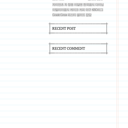
자이언츠
차
창원
이달엔
한국음식
다이닝
이탈리아음식
케이크
커피
야구
KBO리그
Grade Great
파스타
샐러드
잡담