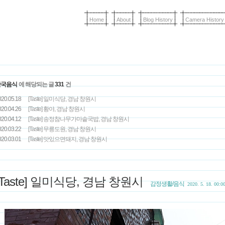
Home
About
Blog History
Camera History
한국음식
에 해당되는 글
331
건
20.05.18
[Taste] 일미식당, 경남 창원시
20.04.26
[Taste] 황야, 경남 창원시
20.04.12
[Taste] 송정참나무가마솥국밥, 경남 창원시
20.03.22
[Taste] 무릉도원, 경남 창원시
20.03.01
[Taste] 맛있으면돼지, 경남 창원시
[Taste] 일미식당, 경남 창원시
감정생활/음식
2020. 5. 18. 00:0