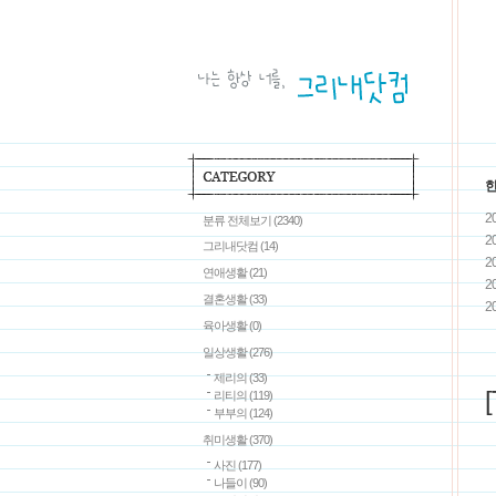
20
분류 전체보기
(2340)
20
그리내닷컴
(14)
20
연애생활
(21)
20
결혼생활
(33)
20
육아생활
(0)
일상생활
(276)
제리의
(33)
리티의
(119)
부부의
(124)
취미생활
(370)
사진
(177)
나들이
(90)