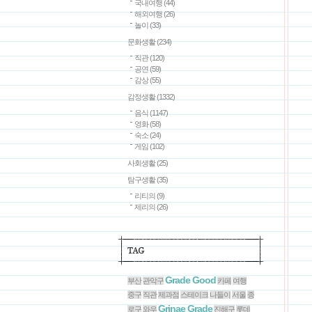
국내여행
(44)
해외여행
(26)
놀이
(33)
문화생활
(234)
직관
(120)
공연
(59)
감상
(55)
감정생활
(1332)
음식
(1147)
영화
(58)
숙소
(24)
게임
(102)
사회생활
(25)
탐구생활
(35)
리티의
(9)
제리의
(26)
Grade Good
부산
관악구
카페
여행
중구
직관
제과점
스테이크
나들이
서울
종
Grinae Grade
로구
와우
진해구
롯데