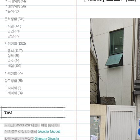
국내여행
(44)
해외여행
(26)
놀이
(33)
문화생활
(234)
직관
(120)
공연
(59)
감상
(55)
감정생활
(1332)
음식
(1147)
영화
(58)
숙소
(24)
게임
(102)
사회생활
(25)
탐구생활
(35)
리티의
(9)
제리의
(26)
다이닝
Grade Great
나들이
여행
롯데자이
Grade Good
언츠
중구
이탈리아음식
Grinae Grade
창원
스테이크
관악구