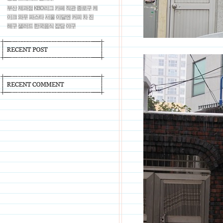
부산
제과점
KBO리그
카페
직관
종로구
케
이크
와우
파스타
서울
이달엔
커피
차
진
해구
샐러드
한국음식
잡담
야구