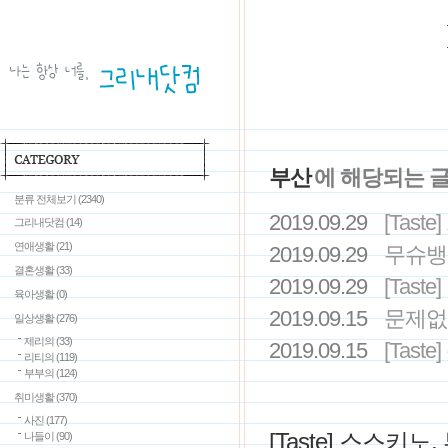
부산
에 해당되는 
분류 전체보기
(2340)
2019.09.29
[Tas
그리내닷컴
(14)
연애생활
(21)
2019.09.29
무슈뱅
결혼생활
(33)
2019.09.29
[Tas
육아생활
(0)
2019.09.15
문제없
일상생활
(276)
제리의
(33)
2019.09.15
[Tas
리티의
(119)
부부의
(124)
취미생활
(370)
사진
(177)
[Taste] 스스키노
나들이
(90)