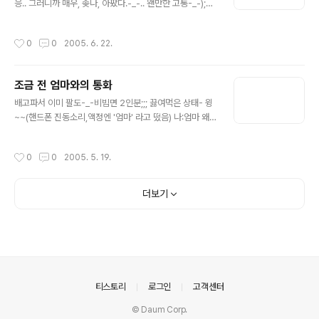
왈 "저기요, 저희가 제일 먼저 들어왔는데요?' 종업원 왈
응.. 그러니까 매우, 좆나, 아팠다.-_-.. 왠만한 고통-_-);은
"예~" 늦게 나온걸 떠나서 사과한마디 하는게 그리 어려웠
자고일어나면 해결되는지라 아픔을 동반하고 잠에 들었는
나 싶음(황당4) 19시20분 짜증나서 음식 취소하고 나옴.
데 이게 해결이 안되는거라.. 허허... 요상한 일이로고. 어쨌
작성시간
0
0
2005. 6. 22.
끝내 사과는 없음.. 결국..
든 통증은 일욜까지 계속되더니.. 갈수록 가관이라고 일욜
저녁은 왼쪽 까지 갑자기 아픈거라. 어제..(12시 지났잖냐.)
점심에 시간내서 치과에 가니. 양쪽 쌍으로 사랑니란다...게
조금 전 엄마와의 통화
다가 잇몸속에 박혀있는거라. 잇몸을 찢-_-고 뽑아야된다
글 내용
는데... ...허허......내일 어쩌지..
배고파서 이미 팔도-_-비빔면 2인분;;; 끓여먹은 상태- 윙
~~(핸드폰 진동소리,액정엔 '엄마' 라고 떴음) 나:엄마 왜?
엄마:아. 다른건 아니고.. 삼겹살 사줄게 나와.. .... 삼겹살
사줄게 나와..
작성시간
0
0
2005. 5. 19.
더보기
의안내
티스토리
로그인
고객센터
© Daum Corp.