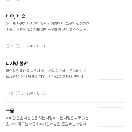
저리 볼일보는데 치과근처에 약국이 없어서 먼거리 약국에
도착할떄쯤 마취가 풀렸는데 그때부터 이거 장난아님 히
밤.. 더 웃긴건 사랑니가 뭐같이 나서 대학병원가서 빼야된
비야, 비 2
다는데.. 이빨하나가 왜케 사람을 속썩이는지 몰겠네.
글 내용
어느새 사귄지가 5년이 훌쩍 넘어가면서. 그렇게 싫어하던
비를 맞이함에 있어서도 그만큼 변화가 생긴걸 스스로 느
끼자니. 우리가 정말 오래된 커플이란걸 새삼 느끼게 된다.
사귀던 초창기에 비가 정말 엄청나게 오던 어느 날.모처럼
작성시간
0
0
2007. 8. 31.
구입한지 얼마안된 신발이 물에 젖는게 짜증이 나서 데이
트를 하던 내내 짜증내고 투덜거리고 우산이 작니 어쩌니,
하루종일 궁시렁 거리고 난뒤에. 자취방에 들어오고 나서
피시방 불만
야 리티 티셔츠 한쪽면이 완전 젖은걸 보고 나서.미안함에
글 내용
한동안 말이 없었던게 얼마전 같은데... 이후부턴 비랑 좀
금연석은 담배를 피우지 않는 사람을 위해 만든자리이거
친해지고자 비오면 우산을 일부러 리티쪽에만 씌우다가 리
늘. 금연석에서 담배를 피우는것으로도 모자라. 옆에사람
티는 또 반대로 나한테만 씌우려고 둘이 투닥투닥 거린게
이 '야 금연석이잖아' 라고 말을 하는것에 대해 '괜찮다' 라
어느새 5년. 요즘은 거의 해탈-_-의 경지에 이르러서 비오
고 대답을 하는것을 어떻게 해석을 해야될지 당최..난감하
작성시간
0
0
2007. 8. 12.
고 운동화 흠쩍젖는데도 짜증도 잘안내..
기 그지없다.
쓰읍
글 내용
어떠한 일을 하건 일을 하는 사람과 노는 사람은 따로 있는
법. 거기에 오늘 새롭게 추가된 개념은. 돈을 버는 사람과
돈을 쓰는 사람이 따로있다는 것이다. 두번다시 그사람들