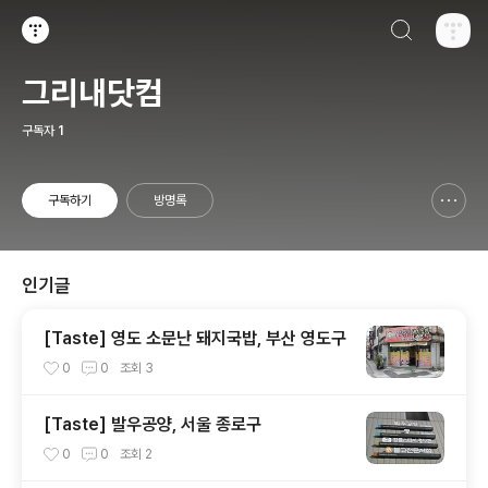
검색하기
티스토리
그리내닷컴
구독자
1
구독하기
방명록
신고하기 레이어
열기
인기글
[Taste] 영도 소문난 돼지국밥, 부산 영도구
0
0
조회
3
[Taste] 발우공양, 서울 종로구
0
0
조회
2