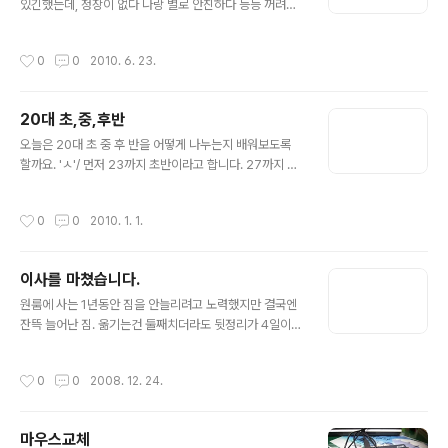
있긴했는데, 정장이 없다 나랑 별로 안친하다 등등 꺼려하
다가이번의 경우는 (약간 트러블이 있었지만) 적어도 이 회
사에 몸을 담는 이상같은 프로젝트로 묶여있으니 계속 얼
작성시간
0
0
2010. 6. 23.
굴을 뵐 분이기에 안갈수가 없었다. 생각했던것보단 복잡
하지 않은 절차를 거치고, 팀장형이랑 육개장을한그릇씩
비우며 이런저런 이야기를 하다보니 생각이 많아졌다. 내
20대 초,중,후반
인맥에 대해서도 한번도 생각을 하게 되고, 부모님 살아생
글 내용
전에 더 효도해야겠다는 생각도 들고..이런저런 생각을 하
오늘은 20대 초 중 후 반을 어떻게 나누는지 배워보도록
게 되더라.. 이미 밤이 늦었으니 내일은 전화나 한통 드려야
할까요. 'ㅅ'/ 먼저 23까지 초반이라고 합니다. 27까지 중
겠다.나도..건강해야지.
반이고 나머지를 후반이라고 합니다. 흔히들 25넘어가면
후반이라고 하는데 그건 잘못알고 계신거에요. 아니 초 중
작성시간
0
0
2010. 1. 1.
후반을 각각 일정한 비율로 나눠야지 왜 절반이 지났는데
후반이라고 하나여. 뭔가 이상한겁니다 그건. 이건 절대 제
가 올해 27이라서 작성한 포스팅이 아닙니다. .. 뭔 한것도
이사를 마쳤습니다.
없는데 벌써 27이야.. 아오빡쳐.
글 내용
원룸에 사는 1년동안 짐을 안늘리려고 노력했지만 결국엔
잔뜩 늘어난 짐. 옮기는건 둘째치더라도 뒷정리가 4일이나
걸리네요. 원룸은 반나절이었는데.. 방을 빼는 과정이 제 의
지와는 상관없이 깔끔하지 못했지만 어쨌든 탈출했고 처음
작성시간
0
0
2008. 12. 24.
으로 투룸에서 생활을 하게 되었습니다. 이제 결혼전까진
여기서 지내야죠.
마우스교체