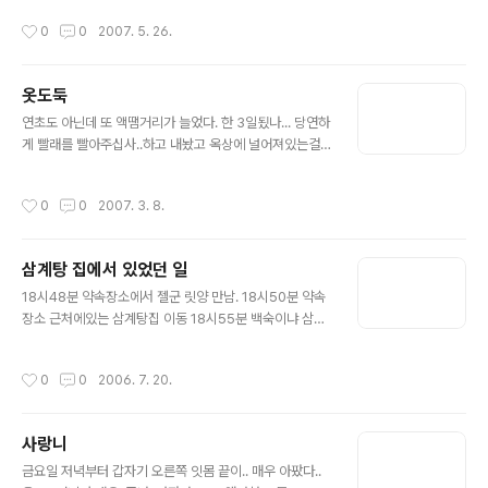
과 일할 가능성은 Zero다. 엮이지 않으리.
작성시간
0
0
2007. 5. 26.
옷도둑
글 내용
연초도 아닌데 또 액땜거리가 늘었다. 한 3일됬나... 당연하
게 빨래를 빨아주십사..하고 내놨고 옥상에 널어져있는걸
봤는데. 저녁식사후 빨래를 회수하려고 보니; 내옷두벌 리
티옷한벌.. 3벌이 비는거다. 옷이 다른데 섞인것도 아니고..
작성시간
0
0
2007. 3. 8.
참. 결론적으로 뭐 도둑맞은셈치기로 했지만. 세벌중 두벌
은 산지 채 1주일도 안된옷인데. 머; 싸게 샀긴했지만.. 씁...
예전에 반송에서 하숙할땐 누가 새 운동화를 훔쳐가더니..
삼계탕 집에서 있었던 일
글 내용
18시48분 약속장소에서 젤군 릿양 만남. 18시50분 약속
장소 근처에있는 삼계탕집 이동 18시55분 백숙이냐 삼계
탕이냐를 고민하다가 삼계탕으로 결정 후 주문 당시 삼계
탕집에 들어온손님은 우리밖에 없었음(모두 먹고있던 손
작성시간
0
0
2006. 7. 20.
님) 19시10분 그새 우리외에 서너테이블이 더 자리를 잡음
19시15분 우리다음으로 들어온 테이블에 음식이 나감. (황
당1) 그제서야 어이없어서 둘러보니 우리외에 그동안 들어
사랑니
왔던 테이블엔 기본밑반찬이 올라가있음(황당2) 우리 테이
글 내용
블위엔 물만 덩그러니 올려져있음(황당3) 19시16분 제리
금요일 저녁부터 갑자기 오른쪽 잇몸 끝이.. 매우 아팠다..