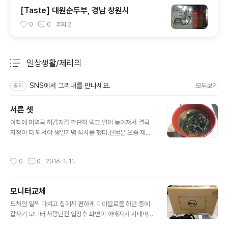
[Taste] 대원순두부, 경남 창원시
0
0
조회
2
일상생활/제리의
분류 전체보기
주요 글 목록
SNS에서 그리내를 만나세요.
모두보기
공지
서른 셋
글 내용
아침에 미역국 허겁지겁 간단히 먹고,일이 늦어져서 결국
자정이 다 되서야 생일기념 식사를 했다.선물은 요즘 제리
의 체력상태를 고려한 리티의 맞춤 선물. 서울에서 맞는 마
지막 생일 겸 어느덧 30대중반이 되어서 그런가여러가지
작성시간
0
0
2016. 1. 11.
생각이 겹쳤다. 어쨌든 이런날 같이 있어주는 사람이 있는
게정말 큰 힘이 된다는걸 요즘 절실히 느낀다. 고마워 내사
랑.
모니터교체
글 내용
모처럼 일찍 마치고 집에서 편하게 디아블로를 하던 중에
갑자기 모니터 사망던전 입장후 화면이 까매져서 시네마틱
인줄; 수리견적만 6만원이라 구입 결정 이것이 새 모니터.