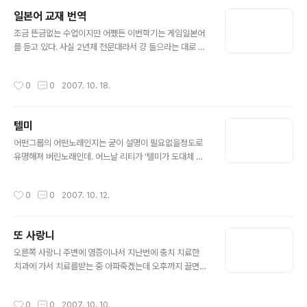
줄알고 그래픽카드를 교체를 하고자 하였는데 알고보니 하
일본어 교재 번역
드디스크 문제더라..과감히 250기가 75000원에 지름신
글 내용
현재 데이터백업 다한상태에서 테스트중인데 아직 큰 말썽
조금 뜬금없는 수업이지만 어쨌든 이번학기는 게임일본어
이 없는걸로보아 안심하고 사용해도 될듯.
를 듣고 있다. 사실 2년제 전문대라서 걍 들으라는 대로 듣
는 과목이긴 하다만... 수업의 방식은 한권의 일본어로 된
교재를 1인당 적정분량을 나눈뒤에 매주 두명씩 자신의 분
작성시간
0
0
2007. 10. 18.
량을 번역해옴과 동시에 일본어를 읽어야되는 것, 이것이
곧 시험점수로 직결된다. 즉 중간과 기말이 없는 방식의 점
수. 번역기를 돌리거나 친구의 받아도 별말씀 안하시는건
텔미
조금 좋은 부분 어쨌든 나의 발표는 6주차, 제비뽑기를 잘
글 내용
못해서 할당량은 좀 많고, 느긋하게 1주일에 한페이지씩 했
어떤그룹의 어떤노래인지는 굳이 설명이 필요없을정도로
으면 모르겠는데 노닥노닥거리다가 이틀전에야 정신을 차
유명해져 버린노래인데. 어느날 리티가 '텔미가 도대체 어
리고 했더니. 하루밤을 새어도 모자라네 그려.. 앞이 캄캄했
떤노래야?' 하면서 뮤직비디오를 보더니 어제는 자기도 모
던걸 네이버 번역기와 친구의 도움을 받아 프린트까지 완
르게 입에서 '텔미~ 텔미~' 하면서 흥얼거리고 있더라. 노
작성시간
0
0
2007. 10. 12.
료 하고나니 후련하기 그지없다. 앞이 캄..
래가 좋고 안좋고를 떠나서 나름의 전략?을 참 잘 짰다는
생각이다. 노래하나로 그룹이 단박에 이렇게까지 대세를
탈정도라니.. 승리의 원더걸스 아; 물론 나도 어느샌가 중독
또 사랑니
되서 나도 모르게 텔미~ 를 흥얼거린다;;
글 내용
오른쪽 사랑니 주변에 염증이나서 지난번에 충치 치료한
치과에 가서 치료를받는 중 아파죽겠는데 오후까지 끌면
돌아버릴거같애서 갔는데, 농=고름이 생겼니 어쩌니 (-_-)
마취(아픔)하고 치료(하고난뒤 쓰림)뒤에 처방전받고 이리
작성시간
0
0
2007. 10. 10.