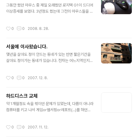
글 내용
그동안 썼던 마우스 중 제일 오래썼던 로지텍 G1이 드디어
이상증세를 보였다. 3년정도 썼는데 그전의 마우스들을 1
년마다 교체해왔던거에 비하면 오래썼다. 아직까지 PC방
용 벌크가 아닌 정품은 고가인걸 보면 여전히 인기 마우스
작성시간
0
0
2008. 8. 28.
인듯 같은 마우스를 새로 살까 아님 교체를 할까 하다 보급
형 옵티컬 마우스를 구입 초반엔 적응하기 힘들었는데 며
칠 쓰다보니 보급형도 쓸만하네. 잘 써야지..
서울에 이사왔습니다.
글 내용
몇년을 살아도 정이 안드는 동네가 있는 반면 짧은기간을
살아도 정이가는 동네가 있습니다. 전자는 어느지역인지
따로언급하지 않아도 될것이고, 후자에 속하는곳은.. 제겐
부산이 그러하였습니다. 살았던 기간을 합치면 딱 23개월.
작성시간
0
0
2007. 12. 8.
2년이 안되는 기간동안 반은 반송, 반은 가야에서 지냈지
요. 중학교 2학년때 학교를 그만둬서 친구가 별로 없던 저
에게 많은 친구를 알게해준 곳이었고 검정고시 준비생이란
하드디스크 교체
사회적으로 약간 음지에 있는 신분이 아닌 떳떳한 '대학생'
글 내용
이란 신분을 준곳이기도 하며, 무엇보다 가야에서는 리티
약 1개월정도 속을 썪이던 문제가 있었는데, 다름이 아니라
랑 가까이 있게해주고 주위 환경이 너무 좋았던 곳이지요.
컴퓨터를 키고 나서 게임or웹서핑or레포트(...)를 하던도
이사온 곳에서도 하는일이 잘풀려서 이동네도 정이 들었으
중 가끔 본체에서 끼기긱하며 3가지 증상 나타나곤 했는데
면 좋겠습니다.
순간적인 렉이 발생하며 잠시뒤 렉이 풀림블루스크린이 뜸
작성시간
0
0
2007. 11. 12.
(XP에서 블루스크린은 정말 심각한거다)본체가 다운됨 하
드웨어에 무지한 나로썬 그게 그래픽카드에서 나는 소리인