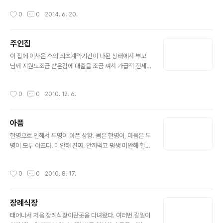
회사에서 거래하는곳에서 구매한덕에 인터넷보다 싸게샀
작성시간
0
0
2014. 6. 20.
다. 교체 완료. 22인치라 이전모니터보단 가로사이즈가 길
다. 쨌든 오래 버텨주길
주인집
글 내용
이 집에 이사온 후의 최초계약기간이 다된 상태에서 부모
님께 지원도조금 받은김에 대출을 조금 껴서 가급적 전세
나 월세로 옮길 계획을 세웠다. 둘다 바쁘다보니 부동산 카
페에 집을 내놓는 포스팅을 올리고 우리도 매물을살펴보는
작성시간
0
0
2010. 12. 6.
데 어떤집은 주인집이 친절하게 해주는걸 장점으로 올린
반면에어떤집은 주인집이 전혀 터치가 없는게 장점.. 그러
고보니 우리도 그렇네. 우리야 이 집이 전세전환이 안되다
아픔
보니 옮기려는 생각이지만 주인집의 터치가없는게 언제부
글 내용
터 장점이 된걸까.. 교류가 없다는 뜻인데 그게 장점이 되
한명으로 인해서 두명이 아픈 상황. 몸은 한명이, 마음은 두
나? 씁쓸하다. 하숙집이 그립다. 오후수업인데도 기어코 밥
명이 모두 아프다. 미안해 진짜. 안까먹고 평생 미안해 할거
으라고 깨우신 반송집도.직접 만드시는 돈까스가 맛잇었던
야.
가야집도(리티가 옆이라는 장점이 있지만)수업 마치고 집
작성시간
0
0
2010. 8. 17.
에 있을때 타지에서 외롭다는 느낌이 안들었던 정겨움이 ..
장례식장
글 내용
태어나서 처음 장례식장이란곳을 다녀왔다. 여러번 갈일이